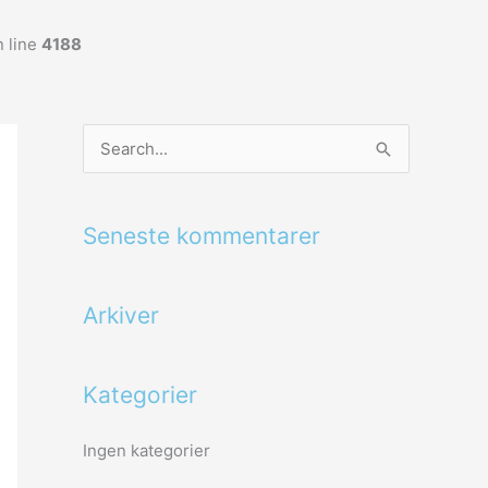
 line
4188
S
ø
g
Seneste kommentarer
e
f
Arkiver
t
e
r
Kategorier
:
Ingen kategorier