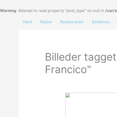
Gå
til
Warning
: Attempt to read property "post_type" on null in
/var/
indholdet
Hjem
Rejser
Restauranter
Bettemus
Billeder tagge
Francico"