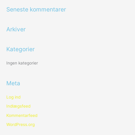
g
Seneste kommentarer
e
f
Arkiver
t
e
r
Kategorier
:
Ingen kategorier
Meta
Log ind
Indlægsfeed
Kommentarfeed
WordPress.org