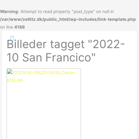
Gå
til
Warning
: Attempt to read property "post_type" on null in
indholdet
/var/www/zetlitz.dk/public_html/wp-includes/link-template.php
on line
4188
Hovedmenu
Billeder tagget "2022-
10 San Francico"