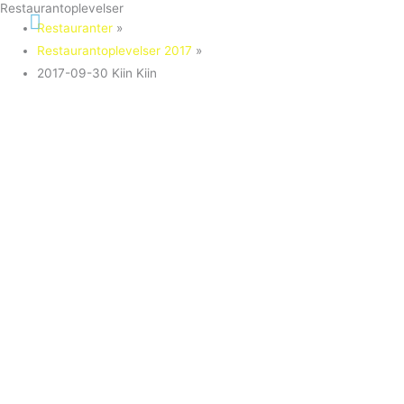
Restaurantoplevelser
Gå
Hovedmenu
Restauranter
»
til
Restaurantoplevelser 2017
»
indholdet
2017-09-30 Kiin Kiin