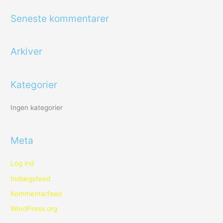
g
Seneste kommentarer
e
f
Arkiver
t
e
r
Kategorier
:
Ingen kategorier
Meta
Log ind
Indlægsfeed
Kommentarfeed
WordPress.org