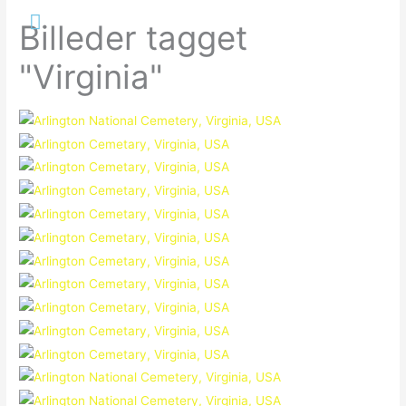
Gå
Hovedmenu
Billeder tagget
til
indholdet
"Virginia"