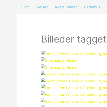
Gå
Hjem
Rejser
Restauranter
Bettemus
til
indholdet
Billeder tagge