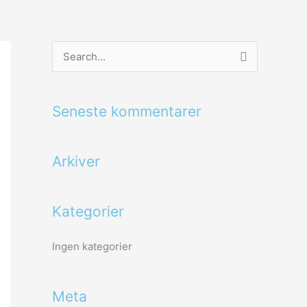
S
ø
g
Seneste kommentarer
e
f
Arkiver
t
e
r
Kategorier
:
Ingen kategorier
Meta