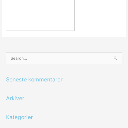
S
ø
g
Seneste kommentarer
e
f
Arkiver
t
e
r
Kategorier
: