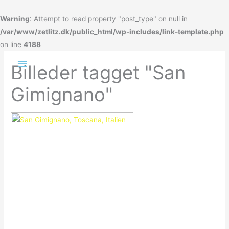
Gå
til
Warning
: Attempt to read property "post_type" on null in
indholdet
/var/www/zetlitz.dk/public_html/wp-includes/link-template.php
on line
4188
Hovedmenu
Billeder tagget "San
Gimignano"