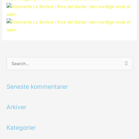
S
ø
g
Seneste kommentarer
e
f
Arkiver
t
e
r
Kategorier
: