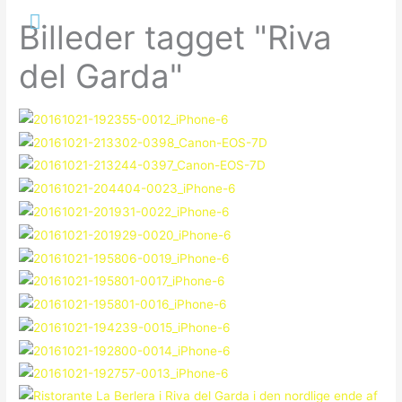
Gå
Hovedmenu
Billeder tagget "Riva
til
indholdet
del Garda"