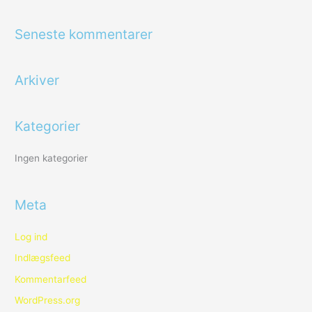
ø
g
Seneste kommentarer
e
f
Arkiver
t
e
r
Kategorier
:
Ingen kategorier
Meta
Log ind
Indlægsfeed
Kommentarfeed
WordPress.org