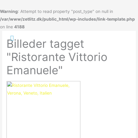
Gå
til
Warning
: Attempt to read property "post_type" on null in
indholdet
/var/www/zetlitz.dk/public_html/wp-includes/link-template.php
on line
4188
Hovedmenu
Billeder tagget
"Ristorante Vittorio
Emanuele"