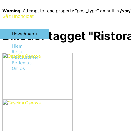
Warning
: Attempt to read property "post_type" on null in
/var
Gå til indholdet
Billeder tagget "Risto
Hovedmenu
Hjem
Rejser
Restauranter
Bettemus
Om os