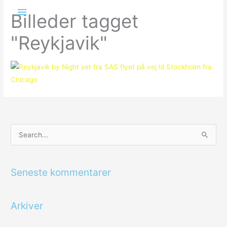
Gå
Hovedmenu
Billeder tagget
til
indholdet
"Reykjavik"
S
ø
g
Seneste kommentarer
e
f
Arkiver
t
e