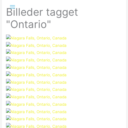
Gå
Hovedmenu
Billeder tagget
til
indholdet
"Ontario"