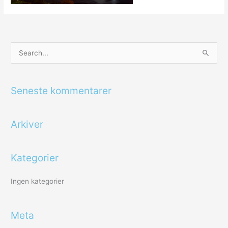
S
ø
g
Seneste kommentarer
e
f
Arkiver
t
e
r
Kategorier
:
Ingen kategorier
Meta