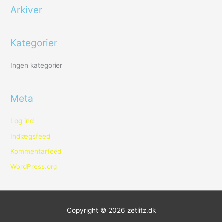
Arkiver
t
e
r
Kategorier
:
Ingen kategorier
Meta
Log ind
Indlægsfeed
Kommentarfeed
WordPress.org
Copyright © 2026
zetlitz.dk