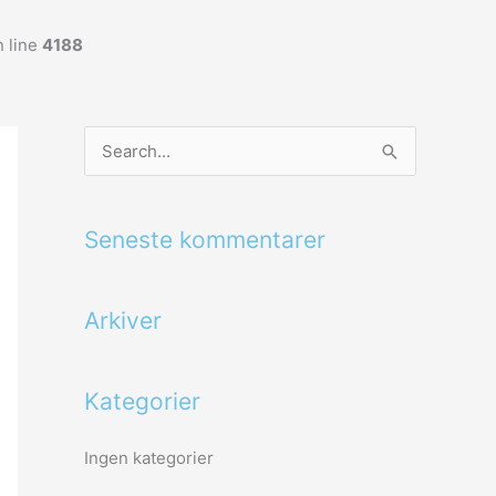
 line
4188
S
ø
g
Seneste kommentarer
e
f
Arkiver
t
e
r
Kategorier
:
Ingen kategorier