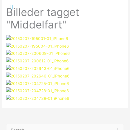
Gå
Hovedmenu
Billeder tagget
til
indholdet
"Middelfart"