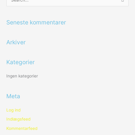
S
ø
g
Seneste kommentarer
e
f
Arkiver
t
e
r
Kategorier
:
Ingen kategorier
Meta
Log ind
Indlægsfeed
Kommentarfeed