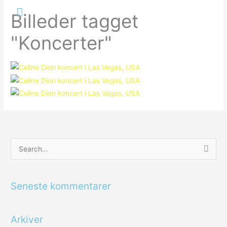
Gå
Hovedmenu
Billeder tagget
til
indholdet
"Koncerter"
S
ø
g
Seneste kommentarer
e
f
Arkiver
t