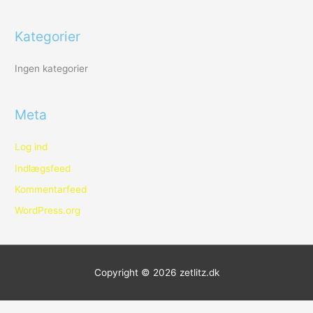
e
r
Kategorier
:
Ingen kategorier
Meta
Log ind
Indlægsfeed
Kommentarfeed
WordPress.org
Copyright © 2026
zetlitz.dk