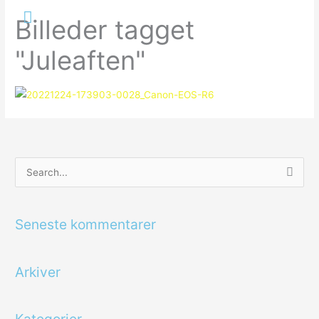
Gå
Hovedmenu
Billeder tagget
til
indholdet
"Juleaften"
S
ø
g
Seneste kommentarer
e
f
Arkiver
t
e
r