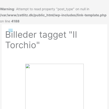
Gå
til
Warning
: Attempt to read property "post_type" on null in
indholdet
/var/www/zetlitz.dk/public_html/wp-includes/link-template.php
on line
4188
Hovedmenu
Billeder tagget "Il
Torchio"