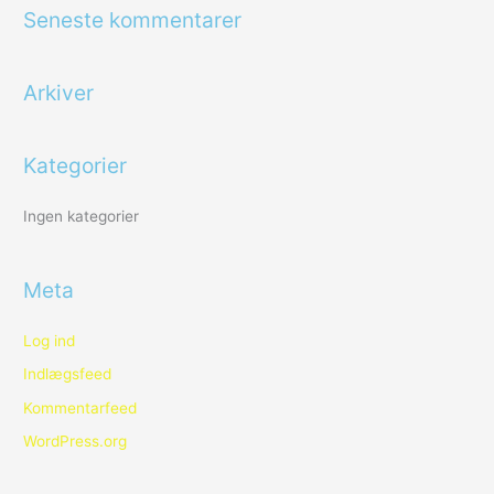
g
Seneste kommentarer
e
f
Arkiver
t
e
r
Kategorier
:
Ingen kategorier
Meta
Log ind
Indlægsfeed
Kommentarfeed
WordPress.org