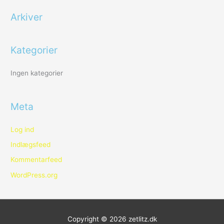
f
Arkiver
t
e
r
Kategorier
:
Ingen kategorier
Meta
Log ind
Indlægsfeed
Kommentarfeed
WordPress.org
Copyright © 2026
zetlitz.dk