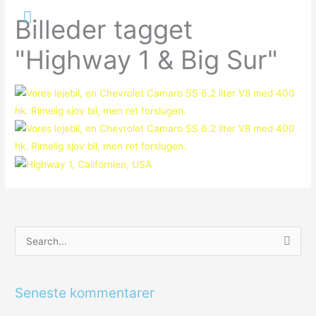
Gå
Hovedmenu
Billeder tagget
til
indholdet
"Highway 1 & Big Sur"
S
ø
g
Seneste kommentarer
e