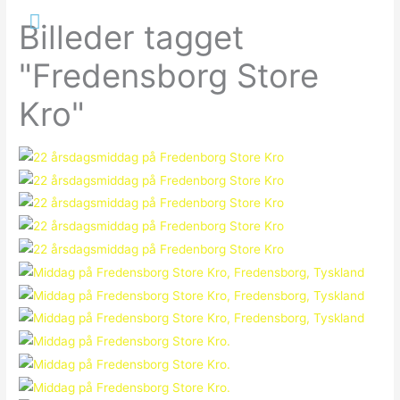
Gå
Hovedmenu
Billeder tagget
til
indholdet
"Fredensborg Store
Kro"