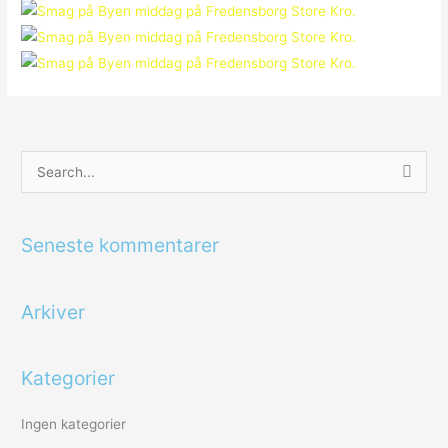
S
ø
g
Seneste kommentarer
e
f
Arkiver
t
e
r
Kategorier
:
Ingen kategorier