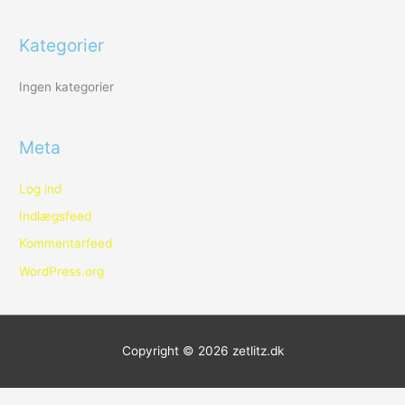
e
r
Kategorier
:
Ingen kategorier
Meta
Log ind
Indlægsfeed
Kommentarfeed
WordPress.org
Copyright © 2026
zetlitz.dk