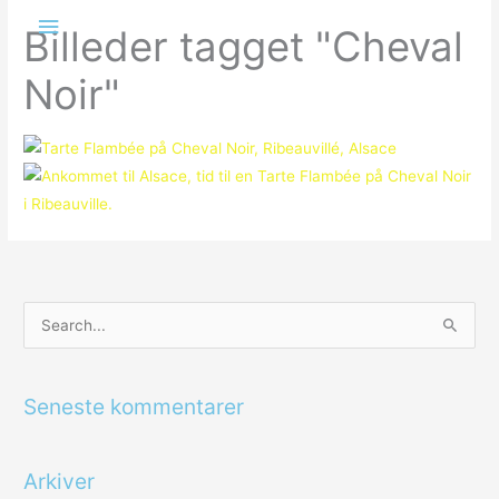
Gå
Hovedmenu
Billeder tagget "Cheval
til
indholdet
Noir"
S
ø
g
Seneste kommentarer
e
f
Arkiver
t