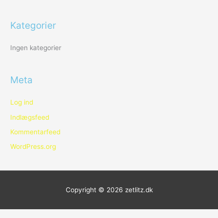
e
r
Kategorier
:
Ingen kategorier
Meta
Log ind
Indlægsfeed
Kommentarfeed
WordPress.org
Copyright © 2026
zetlitz.dk