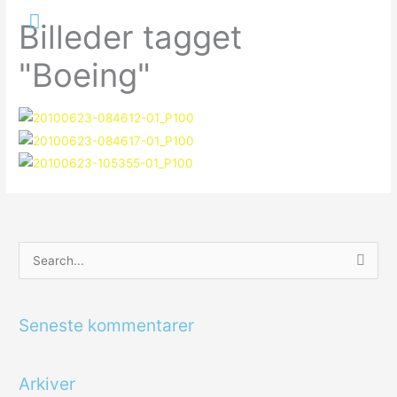
Gå
Hovedmenu
Billeder tagget
til
indholdet
"Boeing"
S
ø
g
Seneste kommentarer
e
f
Arkiver
t