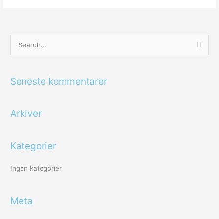
S
ø
g
Seneste kommentarer
e
f
Arkiver
t
e
r
Kategorier
:
Ingen kategorier
Meta