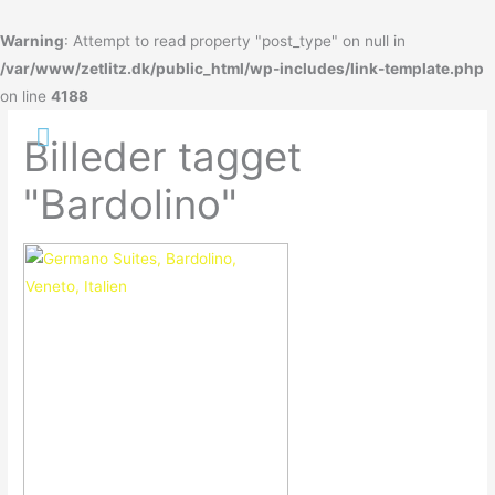
Gå
til
Warning
: Attempt to read property "post_type" on null in
indholdet
/var/www/zetlitz.dk/public_html/wp-includes/link-template.php
on line
4188
Hovedmenu
Billeder tagget
"Bardolino"