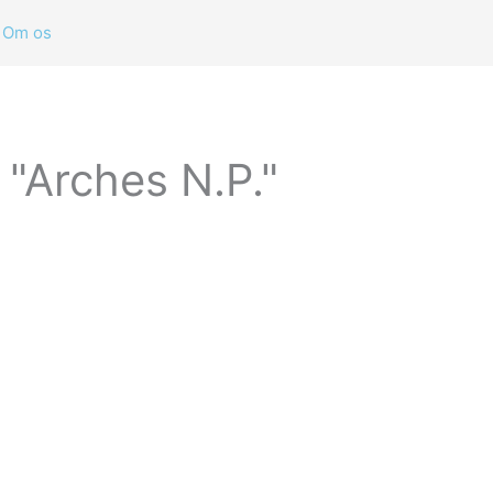
Om os
 "Arches N.P."