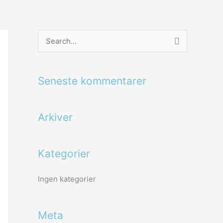
S
ø
g
Seneste kommentarer
e
f
Arkiver
t
e
r
Kategorier
:
Ingen kategorier
Meta