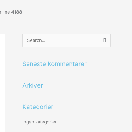
 line
4188
S
ø
g
Seneste kommentarer
e
f
Arkiver
t
e
r
Kategorier
:
Ingen kategorier