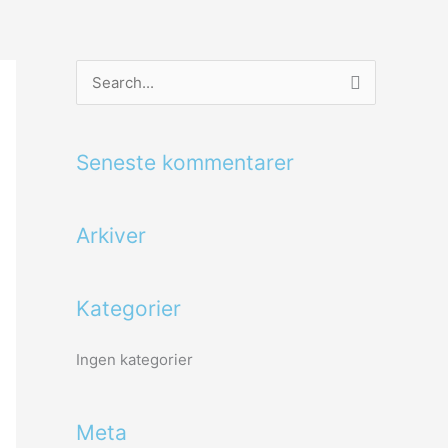
S
ø
g
Seneste kommentarer
e
f
Arkiver
t
e
r
Kategorier
:
Ingen kategorier
Meta