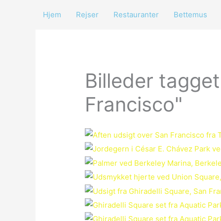
Gå
Hjem
Rejser
Restauranter
Bettemus
til
indholdet
Billeder tagge
Francisco"