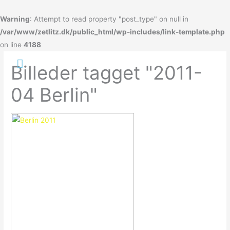
Gå
til
Warning
: Attempt to read property "post_type" on null in
indholdet
/var/www/zetlitz.dk/public_html/wp-includes/link-template.php
on line
4188
Hovedmenu
Billeder tagget "2011-
04 Berlin"